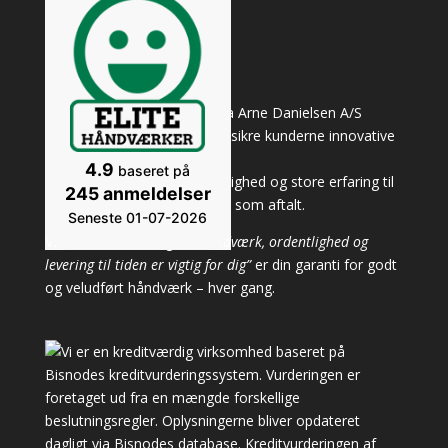
Hos Tømrer- & Snedkerfirma Arne Danielsen A/S
brænder vi hver og én for at sikre kunderne innovative
og værdiskabende løsninger.
4.9
baseret på
Vi udnytter vores stærke faglighed og store erfaring til
245 anmeldelser
at levere kvalitetshånd-værk, som aftalt.
Seneste 01-07-2026
Vores motto: “
Når godt håndværk, ordentlighed og
levering til tiden er vigtig for dig”
er din garanti for godt
og veludført håndværk – hver gang.