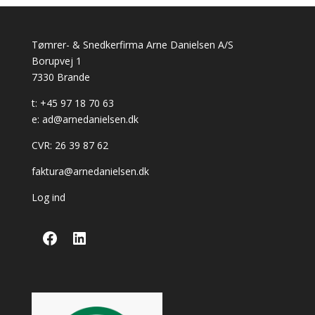
Tømrer- & Snedkerfirma Arne Danielsen A/S
Borupvej 1
7330 Brande
t: +45 97 18 70 63
e: ad@arnedanielsen.dk
CVR: 26 39 87 62
faktura@arnedanielsen.dk
Log ind
Facebook
LinkedIn